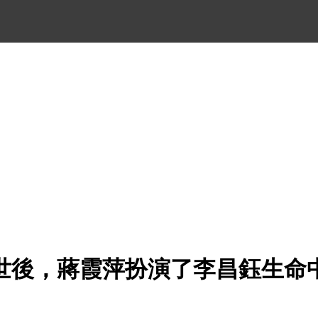
世後，蔣霞萍扮演了李昌鈺生命