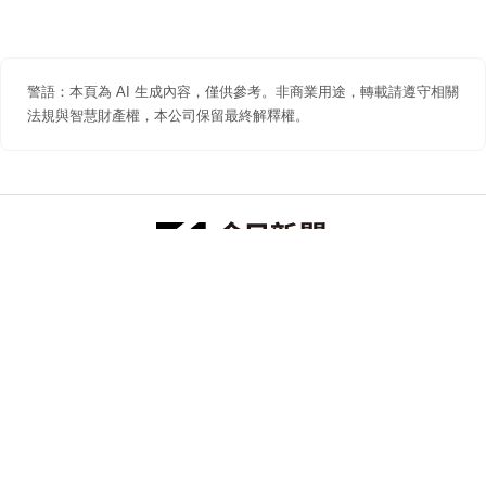
警語：本頁為 AI 生成內容，僅供參考。非商業用途，轉載請遵守相關
法規與智慧財產權，本公司保留最終解釋權。
防詐聲明
著作權聲明
免責聲明
關於我們
隱私權聲明
合作提案
追蹤 NOWNEWS 今日新聞