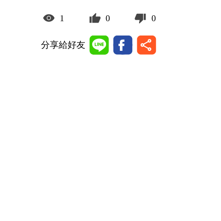
1
0
0
分享給好友