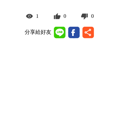
1
0
0
分享給好友