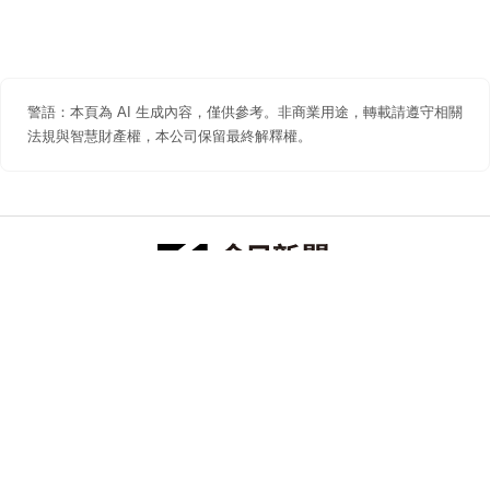
警語：本頁為 AI 生成內容，僅供參考。非商業用途，轉載請遵守相關
法規與智慧財產權，本公司保留最終解釋權。
防詐聲明
著作權聲明
免責聲明
關於我們
隱私權聲明
合作提案
追蹤 NOWNEWS 今日新聞