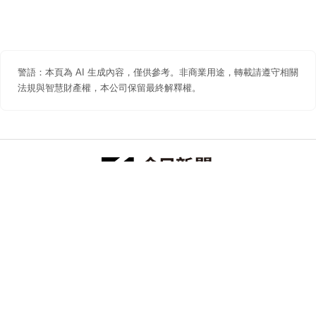
警語：本頁為 AI 生成內容，僅供參考。非商業用途，轉載請遵守相關
法規與智慧財產權，本公司保留最終解釋權。
防詐聲明
著作權聲明
免責聲明
關於我們
隱私權聲明
合作提案
追蹤 NOWNEWS 今日新聞