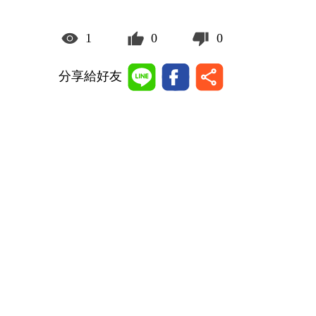
1
0
0
分享給好友