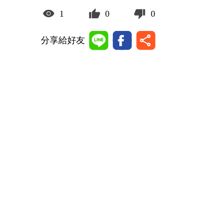
1
0
0
分享給好友