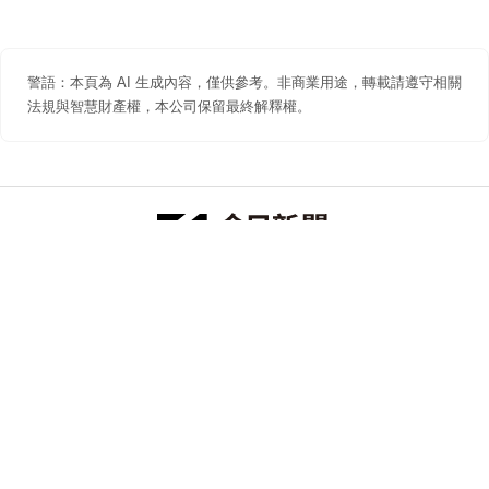
警語：本頁為 AI 生成內容，僅供參考。非商業用途，轉載請遵守相關
法規與智慧財產權，本公司保留最終解釋權。
防詐聲明
著作權聲明
免責聲明
關於我們
隱私權聲明
合作提案
追蹤 NOWNEWS 今日新聞