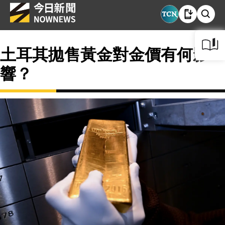
土耳其拋售黃金對金價有何影
響？