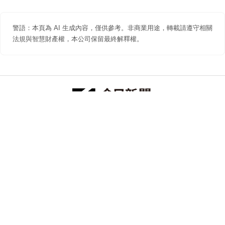
警語：本頁為 AI 生成內容，僅供參考。非商業用途，轉載請遵守相關
法規與智慧財產權，本公司保留最終解釋權。
防詐聲明
著作權聲明
免責聲明
關於我們
隱私權聲明
合作提案
追蹤 NOWNEWS 今日新聞