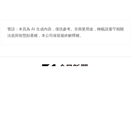
警語：本頁為 AI 生成內容，僅供參考。非商業用途，轉載請遵守相關
法規與智慧財產權，本公司保留最終解釋權。
防詐聲明
著作權聲明
免責聲明
關於我們
隱私權聲明
合作提案
追蹤 NOWNEWS 今日新聞