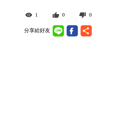
1
0
0
分享給好友