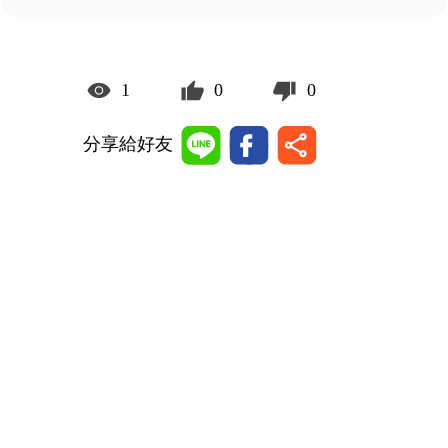
1
0
0
分享給好友