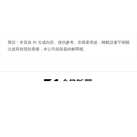
警語：本頁為 AI 生成內容，僅供參考。非商業用途，轉載請遵守相關
法規與智慧財產權，本公司保留最終解釋權。
防詐聲明
著作權聲明
免責聲明
關於我們
隱私權聲明
合作提案
追蹤 NOWNEWS 今日新聞