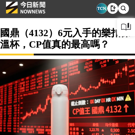
國鼎（4132）6元入手的樂扣保
溫杯，CP值真的最高嗎？