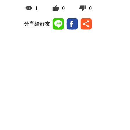
1
0
0
分享給好友