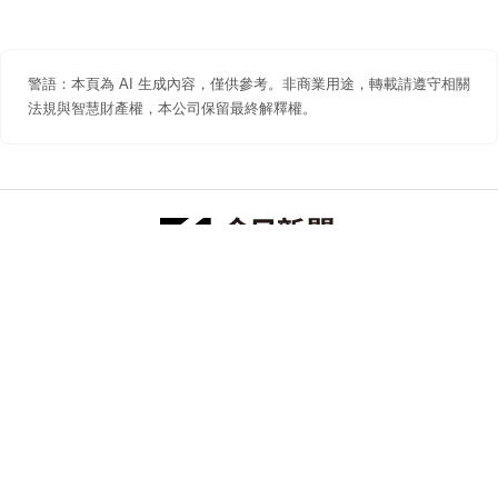
警語：本頁為 AI 生成內容，僅供參考。非商業用途，轉載請遵守相關
法規與智慧財產權，本公司保留最終解釋權。
防詐聲明
著作權聲明
免責聲明
關於我們
隱私權聲明
合作提案
追蹤 NOWNEWS 今日新聞