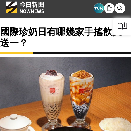
國際珍奶日有哪幾家手搖飲買一
送一？