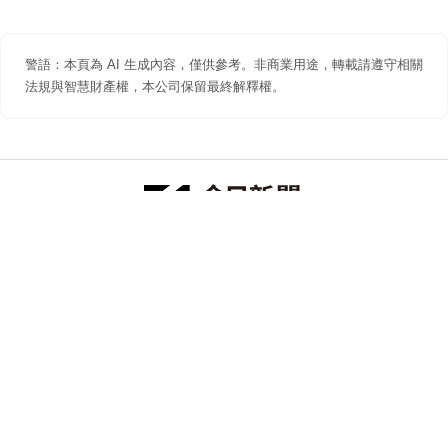
警語：本頁為 AI 生成內容，僅供參考。非商業用途，轉載請遵守相關
法規與智慧財產權，本公司保留最終解釋權。
防詐聲明
著作權聲明
免責聲明
關於我們
隱私權聲明
合作提案
追蹤 NOWNEWS 今日新聞