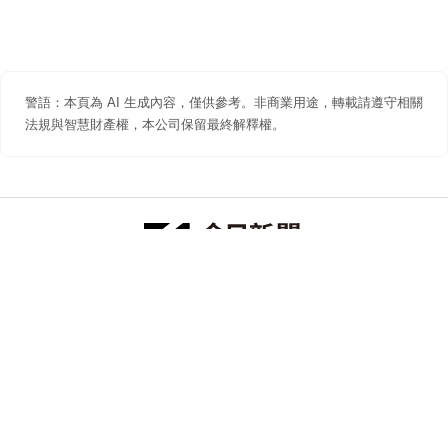
警語：本頁為 AI 生成內容，僅供參考。非商業用途，轉載請遵守相關
法規與智慧財產權，本公司保留最終解釋權。
防詐聲明
著作權聲明
免責聲明
關於我們
隱私權聲明
合作提案
追蹤 NOWNEWS 今日新聞