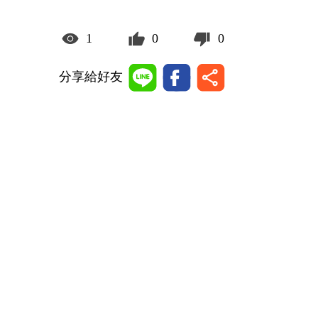
1
0
0
分享給好友