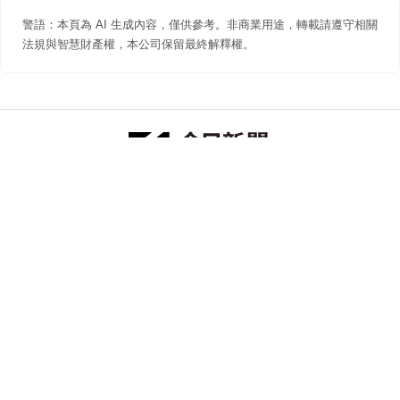
警語：本頁為 AI 生成內容，僅供參考。非商業用途，轉載請遵守相關
法規與智慧財產權，本公司保留最終解釋權。
防詐聲明
著作權聲明
免責聲明
關於我們
隱私權聲明
合作提案
追蹤 NOWNEWS 今日新聞
© 今日傳媒(股)公司版權所有，非經授權，不許轉載本網站內容 ©