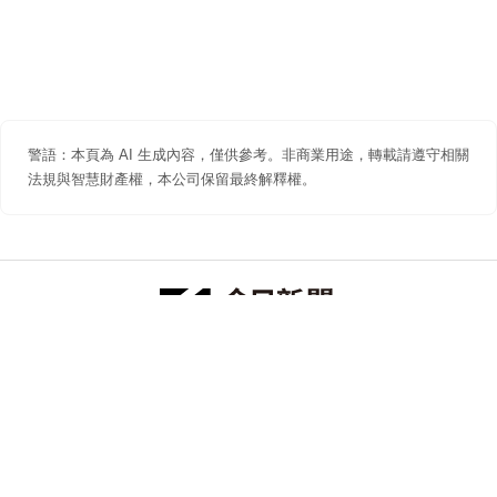
警語：本頁為 AI 生成內容，僅供參考。非商業用途，轉載請遵守相關
法規與智慧財產權，本公司保留最終解釋權。
防詐聲明
著作權聲明
免責聲明
關於我們
隱私權聲明
合作提案
追蹤 NOWNEWS 今日新聞