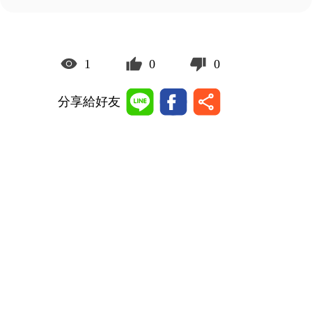
1
0
0
分享給好友