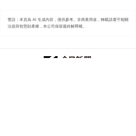
警語：本頁為 AI 生成內容，僅供參考。非商業用途，轉載請遵守相關
法規與智慧財產權，本公司保留最終解釋權。
防詐聲明
著作權聲明
免責聲明
關於我們
隱私權聲明
合作提案
追蹤 NOWNEWS 今日新聞