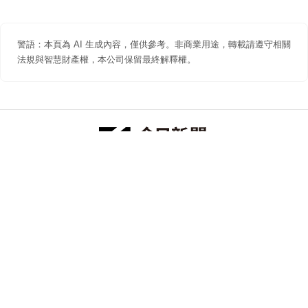
警語：本頁為 AI 生成內容，僅供參考。非商業用途，轉載請遵守相關
法規與智慧財產權，本公司保留最終解釋權。
防詐聲明
著作權聲明
免責聲明
關於我們
隱私權聲明
合作提案
追蹤 NOWNEWS 今日新聞