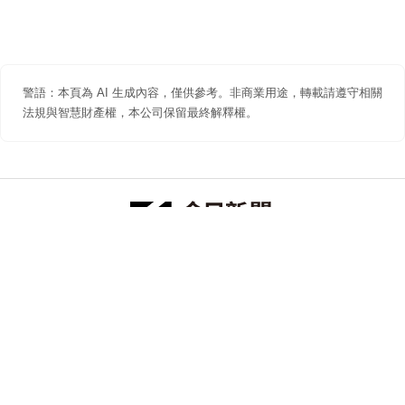
警語：本頁為 AI 生成內容，僅供參考。非商業用途，轉載請遵守相關
法規與智慧財產權，本公司保留最終解釋權。
防詐聲明
著作權聲明
免責聲明
關於我們
隱私權聲明
合作提案
追蹤 NOWNEWS 今日新聞