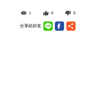
1
0
0
分享給好友