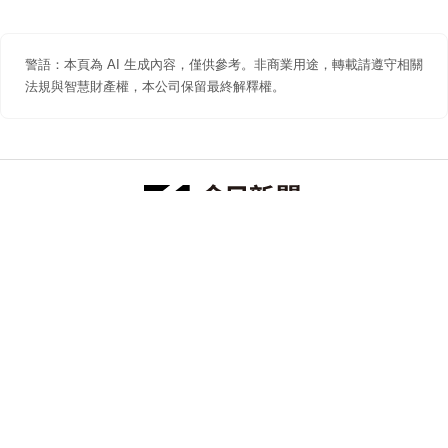
警語：本頁為 AI 生成內容，僅供參考。非商業用途，轉載請遵守相關
法規與智慧財產權，本公司保留最終解釋權。
防詐聲明
著作權聲明
免責聲明
關於我們
隱私權聲明
合作提案
追蹤 NOWNEWS 今日新聞