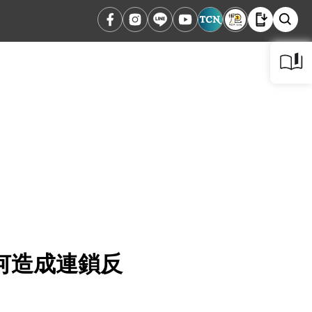
何造成連鎖反