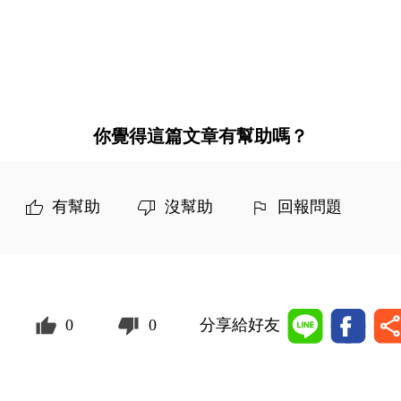
你覺得這篇文章有幫助嗎？
有幫助
沒幫助
回報問題
0
0
分享給好友