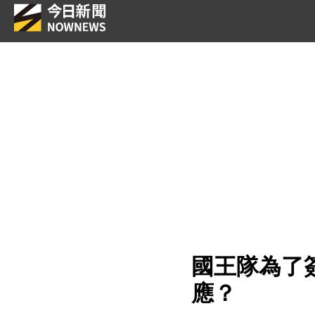
國王隊為了
應？