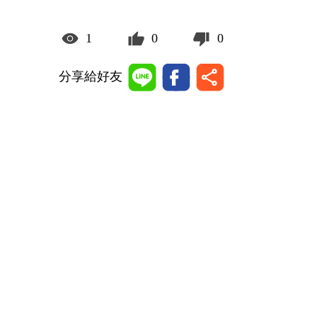
1
0
0
分享給好友