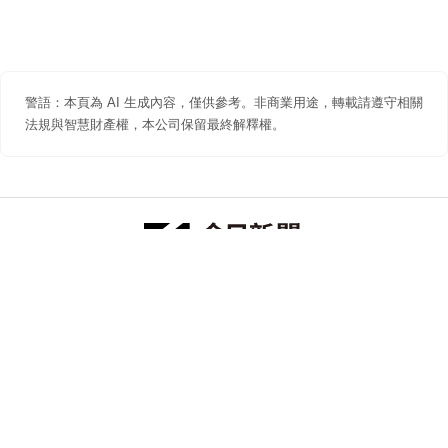
警語：本頁為 AI 生成內容，僅供參考。非商業用途，轉載請遵守相關
法規與智慧財產權，本公司保留最終解釋權。
防詐聲明
著作權聲明
免責聲明
關於我們
隱私權聲明
合作提案
追蹤 NOWNEWS 今日新聞