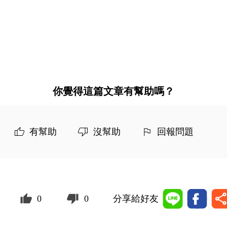
你覺得這篇文章有幫助嗎？
有幫助
沒幫助
回報問題
0
0
分享給好友