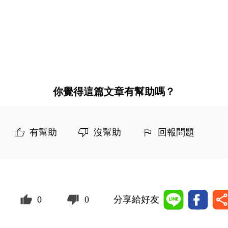
你覺得這篇文章有幫助嗎？
有幫助
沒幫助
回報問題
0
0
分享給好友