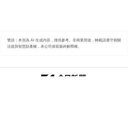
警語：本頁為 AI 生成內容，僅供參考。非商業用途，轉載請遵守相關
法規與智慧財產權，本公司保留最終解釋權。
防詐聲明
著作權聲明
免責聲明
關於我們
隱私權聲明
合作提案
追蹤 NOWNEWS 今日新聞