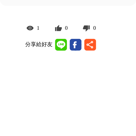
1
0
0
分享給好友