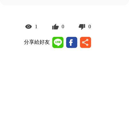
1
0
0
分享給好友