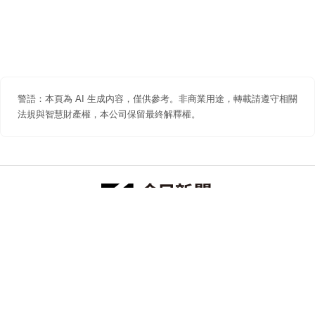
警語：本頁為 AI 生成內容，僅供參考。非商業用途，轉載請遵守相關
法規與智慧財產權，本公司保留最終解釋權。
防詐聲明
著作權聲明
免責聲明
關於我們
隱私權聲明
合作提案
追蹤 NOWNEWS 今日新聞