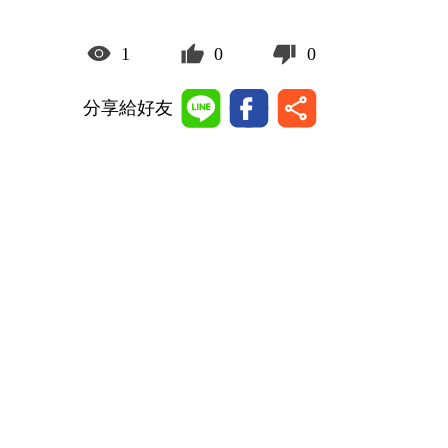
1
0
0
分享給好友