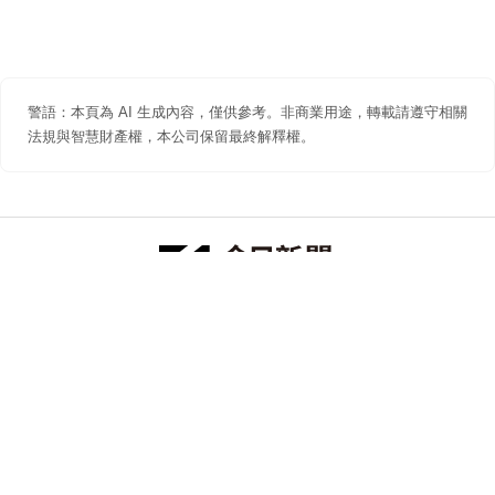
警語：本頁為 AI 生成內容，僅供參考。非商業用途，轉載請遵守相關
法規與智慧財產權，本公司保留最終解釋權。
防詐聲明
著作權聲明
免責聲明
關於我們
隱私權聲明
合作提案
追蹤 NOWNEWS 今日新聞