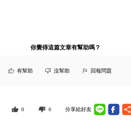
你覺得這篇文章有幫助嗎？
有幫助
沒幫助
回報問題
0
0
分享給好友