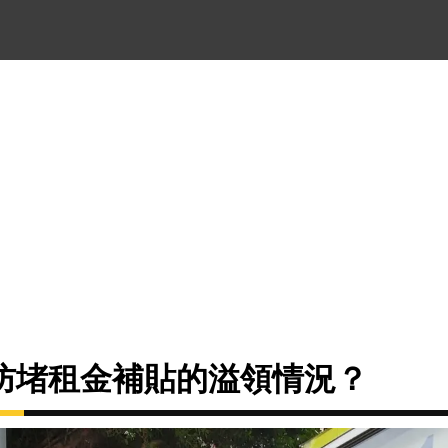
防堵租金補貼的溢領情況？