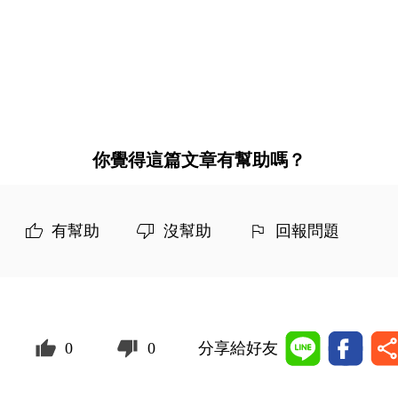
你覺得這篇文章有幫助嗎？
有幫助
沒幫助
回報問題
0
0
分享給好友