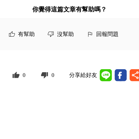
你覺得這篇文章有幫助嗎？
有幫助
沒幫助
回報問題
0
0
分享給好友