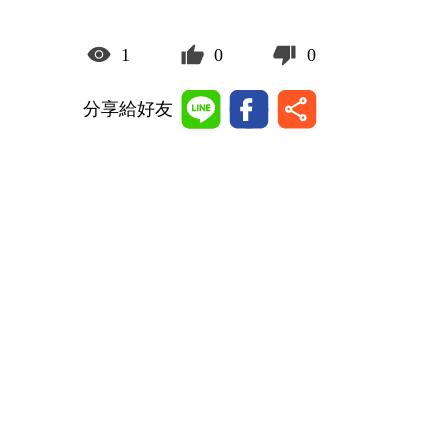
1
0
0
分享給好友