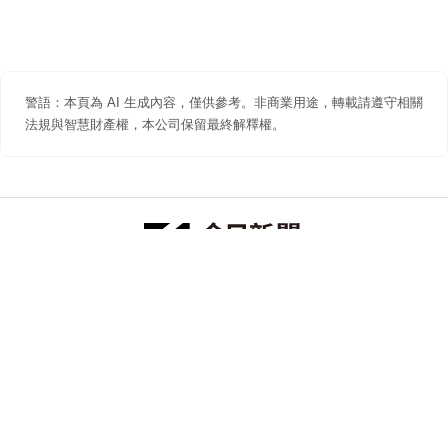
警語：本頁為 AI 生成內容，僅供參考。非商業用途，轉載請遵守相關
法規與智慧財產權，本公司保留最終解釋權。
防詐聲明
著作權聲明
免責聲明
關於我們
隱私權聲明
合作提案
追蹤 NOWNEWS 今日新聞