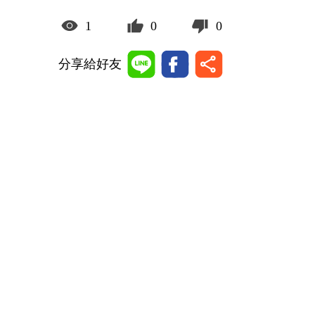
1
0
0
分享給好友