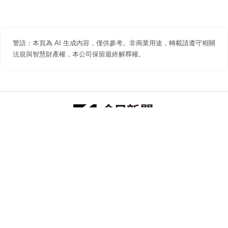
警語：本頁為 AI 生成內容，僅供參考。非商業用途，轉載請遵守相關
法規與智慧財產權，本公司保留最終解釋權。
防詐聲明
著作權聲明
免責聲明
關於我們
隱私權聲明
合作提案
追蹤 NOWNEWS 今日新聞