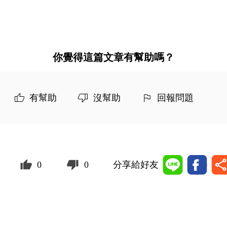
你覺得這篇文章有幫助嗎？
有幫助
沒幫助
回報問題
0
0
分享給好友