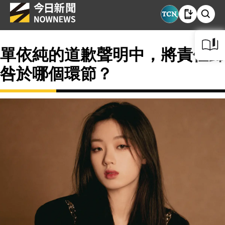
單依純的道歉聲明中，將責任歸
咎於哪個環節？