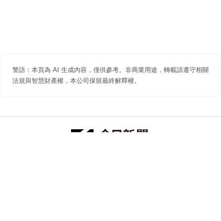
警語：本頁為 AI 生成內容，僅供參考。非商業用途，轉載請遵守相關
法規與智慧財產權，本公司保留最終解釋權。
防詐聲明
著作權聲明
免責聲明
關於我們
隱私權聲明
合作提案
追蹤 NOWNEWS 今日新聞