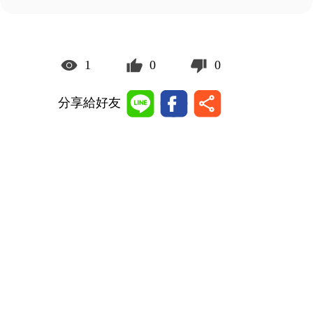
1
0
0
分享給好友