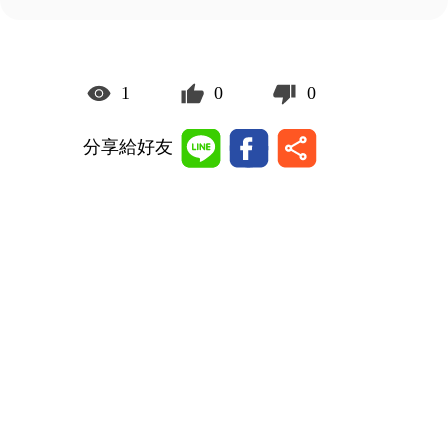
1
0
0
分享給好友