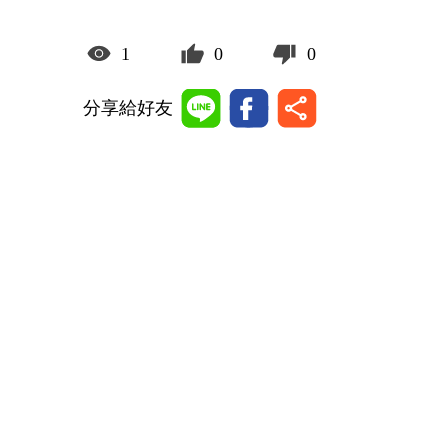
1
0
0
分享給好友