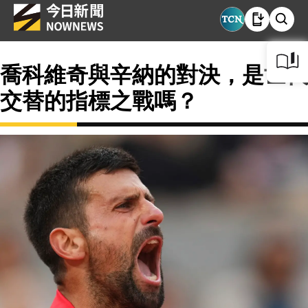
喬科維奇與辛納的對決，是世代
交替的指標之戰嗎？