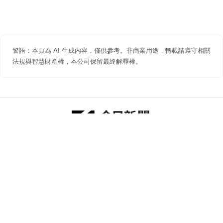
警語：本頁為 AI 生成內容，僅供參考。非商業用途，轉載請遵守相關
法規與智慧財產權，本公司保留最終解釋權。
防詐聲明
著作權聲明
免責聲明
關於我們
隱私權聲明
合作提案
追蹤 NOWNEWS 今日新聞