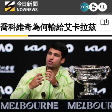
喬科維奇為何輸給艾卡拉茲？