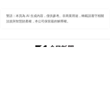
警語：本頁為 AI 生成內容，僅供參考。非商業用途，轉載請遵守相關
法規與智慧財產權，本公司保留最終解釋權。
防詐聲明
著作權聲明
免責聲明
關於我們
隱私權聲明
合作提案
追蹤 NOWNEWS 今日新聞