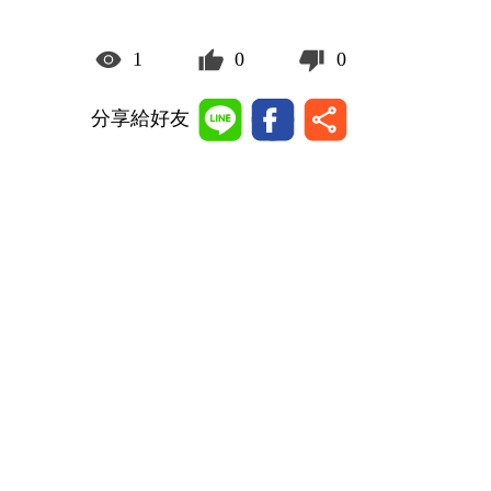
1
0
0
分享給好友