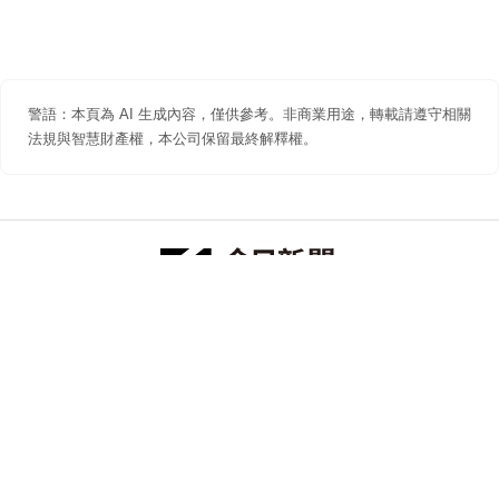
警語：本頁為 AI 生成內容，僅供參考。非商業用途，轉載請遵守相關
法規與智慧財產權，本公司保留最終解釋權。
防詐聲明
著作權聲明
免責聲明
關於我們
隱私權聲明
合作提案
追蹤 NOWNEWS 今日新聞