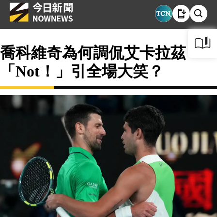
喬科維奇為何調侃艾卡拉茲
「Not！」引全場大笑？