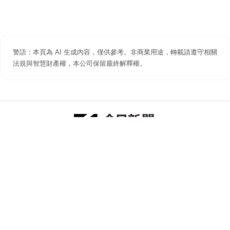
警語：本頁為 AI 生成內容，僅供參考。非商業用途，轉載請遵守相關
法規與智慧財產權，本公司保留最終解釋權。
防詐聲明
著作權聲明
免責聲明
關於我們
隱私權聲明
合作提案
追蹤 NOWNEWS 今日新聞