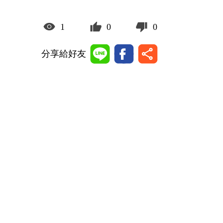
1
0
0
分享給好友