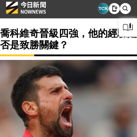
喬科維奇晉級四強，他的經驗是
否是致勝關鍵？