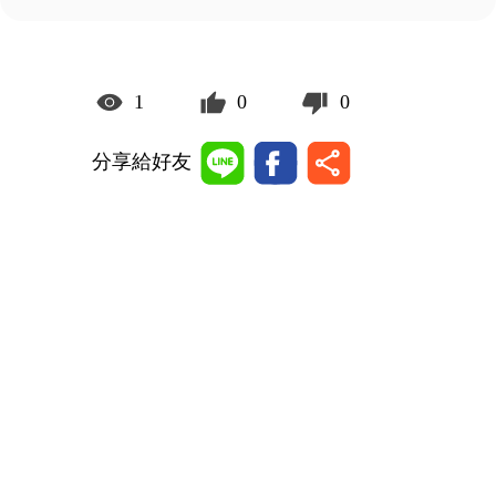
1
0
0
分享給好友