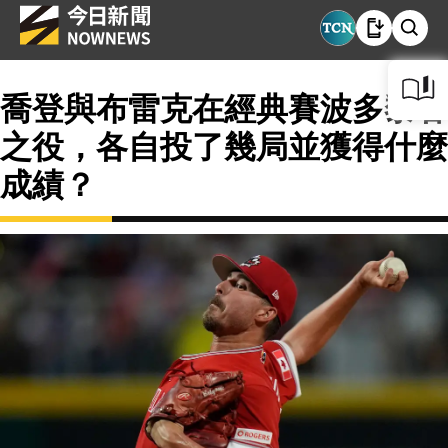
喬登與布雷克在經典賽波多黎各
之役，各自投了幾局並獲得什麼
成績？