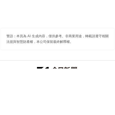
警語：本頁為 AI 生成內容，僅供參考。非商業用途，轉載請遵守相關
法規與智慧財產權，本公司保留最終解釋權。
防詐聲明
著作權聲明
免責聲明
關於我們
隱私權聲明
合作提案
追蹤 NOWNEWS 今日新聞