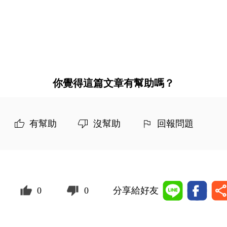
你覺得這篇文章有幫助嗎？
有幫助
沒幫助
回報問題
0
0
分享給好友