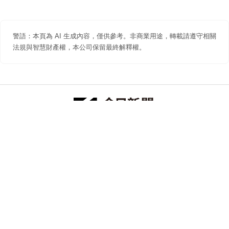
警語：本頁為 AI 生成內容，僅供參考。非商業用途，轉載請遵守相關
法規與智慧財產權，本公司保留最終解釋權。
防詐聲明
著作權聲明
免責聲明
關於我們
隱私權聲明
合作提案
追蹤 NOWNEWS 今日新聞