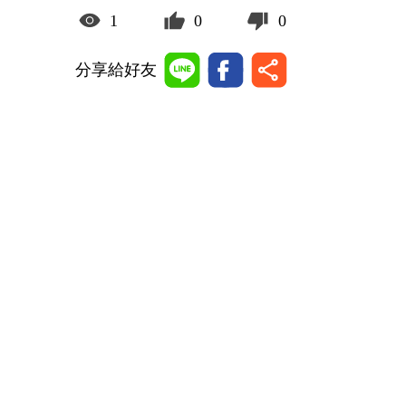
1
0
0
分享給好友