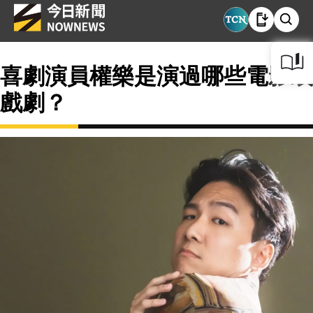
喜劇演員權樂是演過哪些電影或
戲劇？