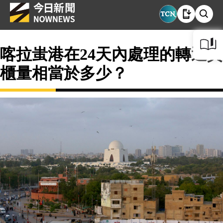
喀拉蚩港在24天內處理的轉運貨
櫃量相當於多少？