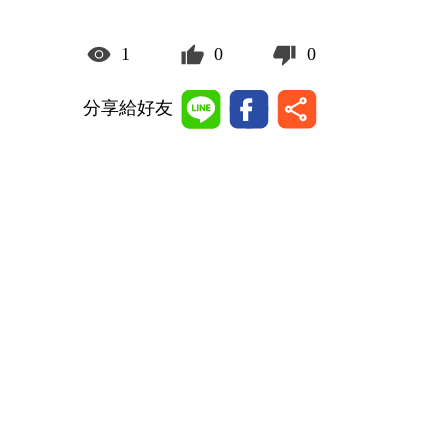
1
0
0
分享給好友