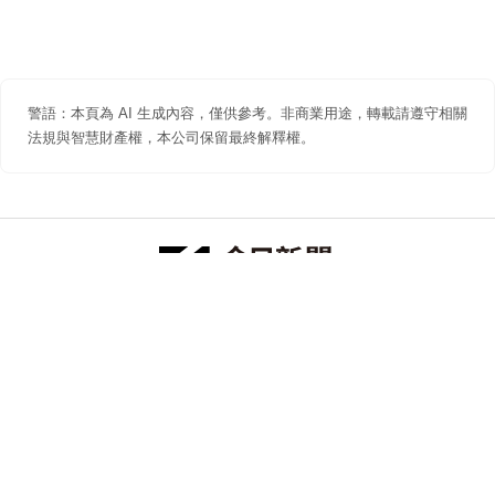
警語：本頁為 AI 生成內容，僅供參考。非商業用途，轉載請遵守相關
法規與智慧財產權，本公司保留最終解釋權。
防詐聲明
著作權聲明
免責聲明
關於我們
隱私權聲明
合作提案
追蹤 NOWNEWS 今日新聞