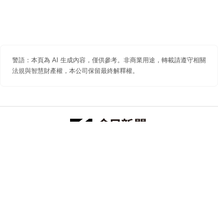
警語：本頁為 AI 生成內容，僅供參考。非商業用途，轉載請遵守相關
法規與智慧財產權，本公司保留最終解釋權。
防詐聲明
著作權聲明
免責聲明
關於我們
隱私權聲明
合作提案
追蹤 NOWNEWS 今日新聞