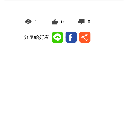
1
0
0
分享給好友