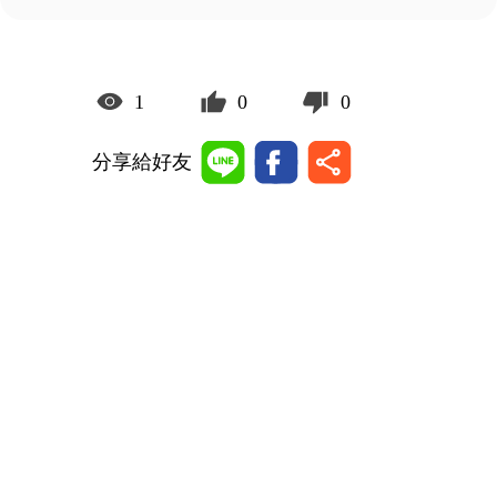
1
0
0
分享給好友