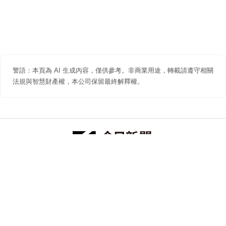
警語：本頁為 AI 生成內容，僅供參考。非商業用途，轉載請遵守相關
法規與智慧財產權，本公司保留最終解釋權。
防詐聲明
著作權聲明
免責聲明
關於我們
隱私權聲明
合作提案
追蹤 NOWNEWS 今日新聞