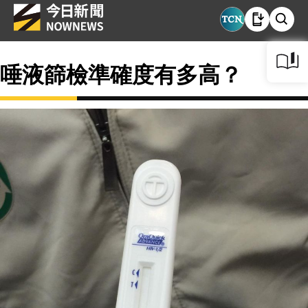
唾液篩檢準確度有多高？