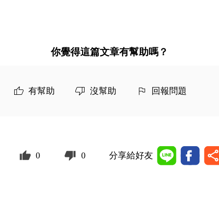
你覺得這篇文章有幫助嗎？
有幫助
沒幫助
回報問題
0
0
分享給好友