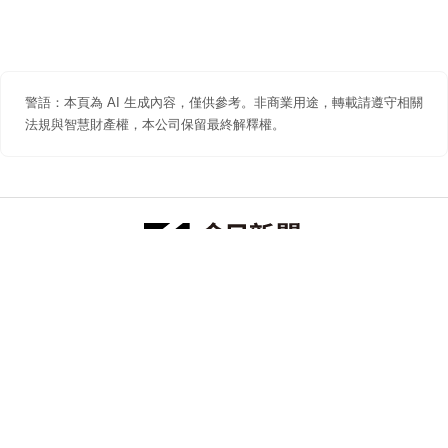
警語：本頁為 AI 生成內容，僅供參考。非商業用途，轉載請遵守相關
法規與智慧財產權，本公司保留最終解釋權。
防詐聲明
著作權聲明
免責聲明
關於我們
隱私權聲明
合作提案
追蹤 NOWNEWS 今日新聞