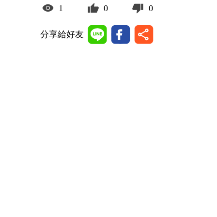
1
0
0
分享給好友