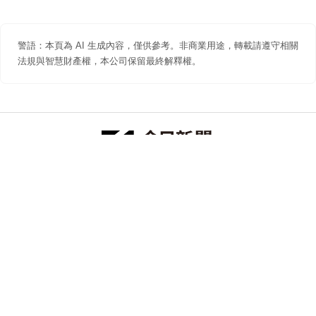
警語：本頁為 AI 生成內容，僅供參考。非商業用途，轉載請遵守相關
法規與智慧財產權，本公司保留最終解釋權。
防詐聲明
著作權聲明
免責聲明
關於我們
隱私權聲明
合作提案
追蹤 NOWNEWS 今日新聞