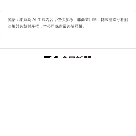
警語：本頁為 AI 生成內容，僅供參考。非商業用途，轉載請遵守相關
法規與智慧財產權，本公司保留最終解釋權。
防詐聲明
著作權聲明
免責聲明
關於我們
隱私權聲明
合作提案
追蹤 NOWNEWS 今日新聞