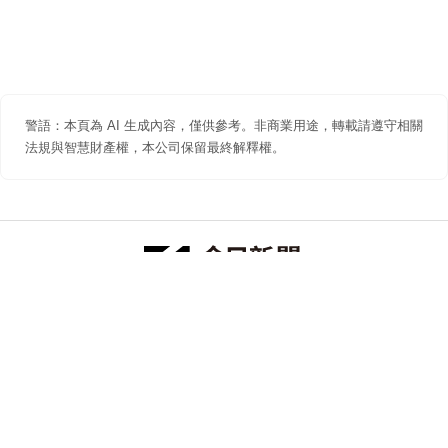
警語：本頁為 AI 生成內容，僅供參考。非商業用途，轉載請遵守相關
法規與智慧財產權，本公司保留最終解釋權。
防詐聲明
著作權聲明
免責聲明
關於我們
隱私權聲明
合作提案
追蹤 NOWNEWS 今日新聞