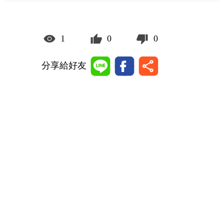
1
0
0
分享給好友