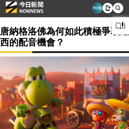
唐納格洛佛為何如此積極爭取耀
西的配音機會？