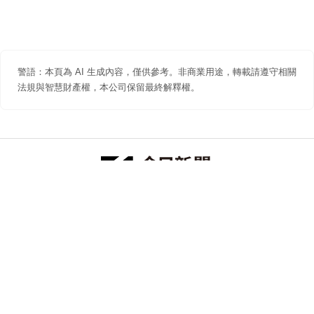
警語：本頁為 AI 生成內容，僅供參考。非商業用途，轉載請遵守相關
法規與智慧財產權，本公司保留最終解釋權。
防詐聲明
著作權聲明
免責聲明
關於我們
隱私權聲明
合作提案
追蹤 NOWNEWS 今日新聞