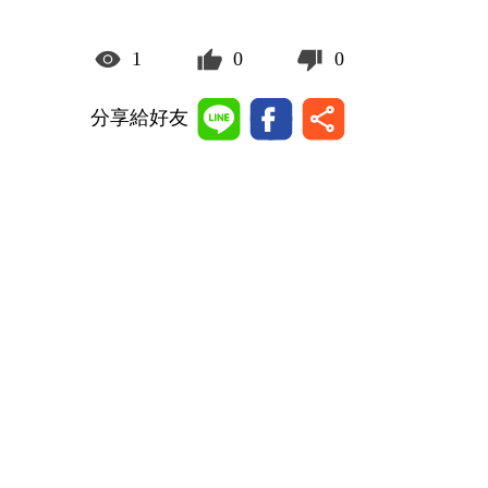
1
0
0
分享給好友