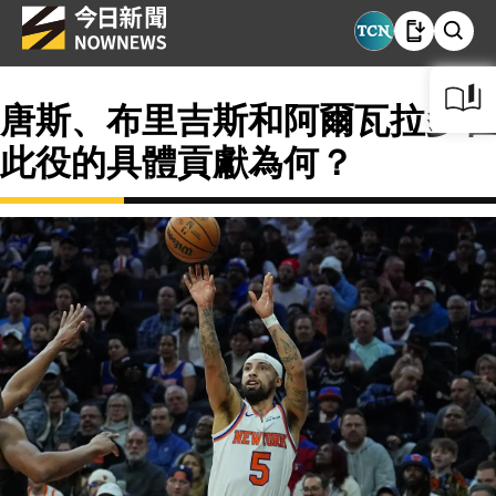
唐斯、布里吉斯和阿爾瓦拉多在
此役的具體貢獻為何？