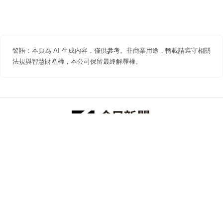
警語：本頁為 AI 生成內容，僅供參考。非商業用途，轉載請遵守相關
法規與智慧財產權，本公司保留最終解釋權。
防詐聲明
著作權聲明
免責聲明
關於我們
隱私權聲明
合作提案
追蹤 NOWNEWS 今日新聞