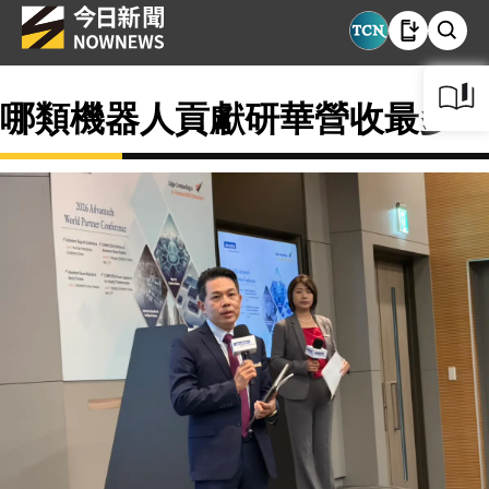
哪類機器人貢獻研華營收最多？